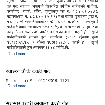
सुवर्ण गाउँपालिका नेपालको संविधान २०७२ बमोजिम गठित स्थानिय
तह पुन: संरचना आयोगको सिफारिस बमोजिम साविकको गा.वि.स.
कवहीगोठ, बागही, हर्दिया, प्रशुरामपुर(वडा नं. २,३,४,५,६,७,८,९),
मझरिया(वडा नं. १,२,३,४,५,६,७ र ९) तथा बडकी फुलवरिया(वडा नं.
१,७,८ र ९) हरुलाई समायोजन गरी स्थापना भएको हो । यस सुवर्ण
गाउँपालिकाको नामाकरण प्रजातान्त्रिक आन्दोलनका अगुवा तथा
कवहीगोठका राजा सुवर्ण शमसेर ज.ब.रा.को नामबाट भएको हो । सुवर्ण
गाउँपालिकाको हालको कुल जनसंख्या ३५१४१ रहेकोमा पुरुष
१८१६८(५१.१%) र महिला १६९७३(४८.३%) रहेको छ । सुवर्ण
गाउँपालिकाको कुल क्षेत्रफल ३६.८४ वर्ग कि.मि.
Read more
about संक्षिप्त परिचय
स्वास्थ्य चौकि कवही गोठ
Submitted on:
Sun, 04/21/2019 - 11:31
Read more
about स्वास्थ्य चौकि कवही गोठ
सशस्त्र प्रहरी कार्यालय कवही गोठ