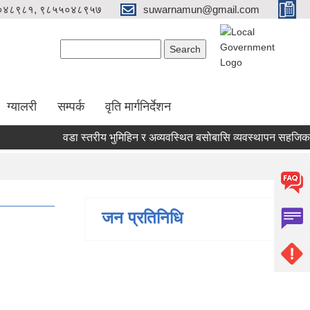
०४८९८१, ९८५५०४८९५७
suwarnamun@gmail.com
Search form
Search
ग्यालरी
सम्पर्क
वृति मार्गनिर्देशन
वडा स्तरीय भुमिहिन र अव्यवस्थित बसोबासि व्यवस्थापन सहजिकरण 
जन प्रतिनिधि