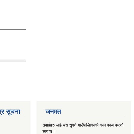
्र सूचना
जनमत
तपाईहरु लाई यस सुवर्ण गाउँपालिाकाको काम काज कस्तो
लाग छ ।