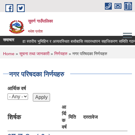
Skip to main content
सुवर्ण गाउँपालिका
मधेश प्रदेश
समाचार
वडा स्तरीय भुमिहिन र अव्यवस्थित बसोबासि व्यवस्थापन सहजिकरण समिति गठन सम
You are here
Home
»
सूचना तथा जानकारी
»
निर्णयहरु
» नगर परिषदका निर्णयहरु
नगर परिषदका निर्णयहरु
आर्थिक वर्ष
आ
र्थि
शिर्षक
मिति
दस्तावेज
क
वर्ष