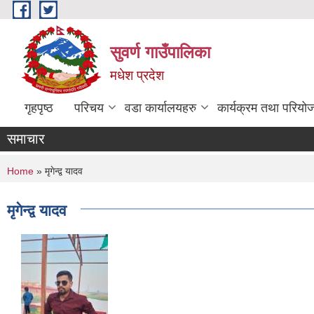
Skip to main content
सुवर्ण गाउँपालिका
मधेश प्रदेश
गृहपृष्ठ
परिचय
वडा कार्यालयहरु
कार्यक्रम तथा परियो
समाचार
You are here
Home
» मृगेन्द्व यादव
मृगेन्द्व यादव