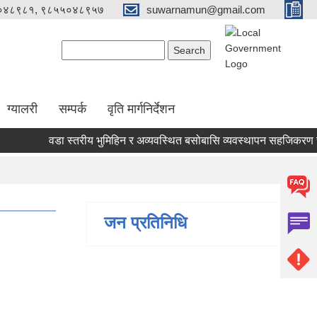
०४८९८१, ९८५५०४८९५७
suwarnamun@gmail.com
Search form
Search
ग्यालरी
सम्पर्क
वृति मार्गनिर्देशन
वडा स्तरीय भुमिहिन र अव्यवस्थित बसोबासि व्यवस्थापन सहजिकरण समि
जन प्रतिनिधि