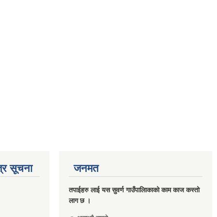
्र सूचना
जनमत
तपाईहरु लाई यस सुवर्ण गाउँपालिाकाको काम काज कस्तो
लाग छ ।