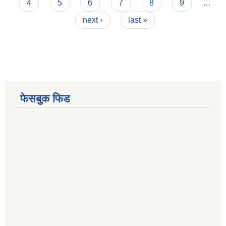
4
5
6
7
8
9
…
next ›
last »
फेसबुक फिड