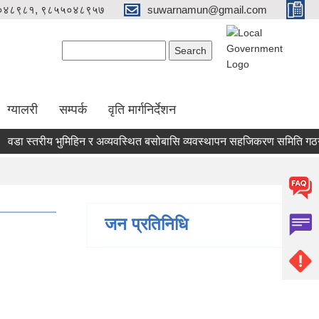
०४८९८१, ९८५५०४८९५७
suwarnamun@gmail.com
Search form
Search
ग्यालरी
सम्पर्क
वृति मार्गनिर्देशन
ा स्तरीय भुमिहिन र अव्यवस्थित बसोबासि व्यवस्थापन सहजिकरण समिति गठन सम
जन प्रतिनिधि