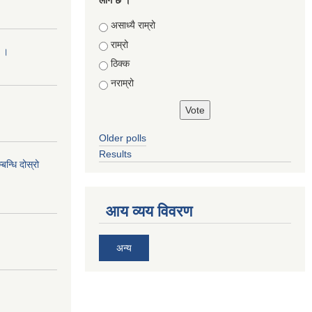
लाग छ ।
Choices
असाध्यै राम्रो
राम्रो
ा ।
ठिक्क
नराम्रो
Older polls
Results
न्धि दोस्रो
आय व्यय विवरण
अन्य