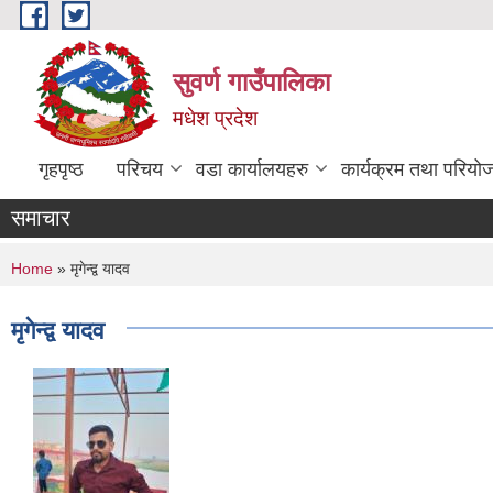
Skip to main content
सुवर्ण गाउँपालिका
मधेश प्रदेश
गृहपृष्ठ
परिचय
वडा कार्यालयहरु
कार्यक्रम तथा परियो
समाचार
You are here
Home
» मृगेन्द्व यादव
मृगेन्द्व यादव