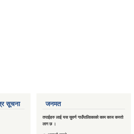
्र सूचना
जनमत
तपाईहरु लाई यस सुवर्ण गाउँपालिाकाको काम काज कस्तो
लाग छ ।