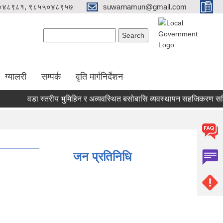
०४८९८१, ९८५५०४८९५७
suwarnamun@gmail.com
Search form
Search
ग्यालरी
सम्पर्क
वृति मार्गनिर्देशन
वडा स्तरीय भुमिहिन र अव्यवस्थित बसोबासि व्यवस्थापन सहजिकरण समिति
जन प्रतिनिधि