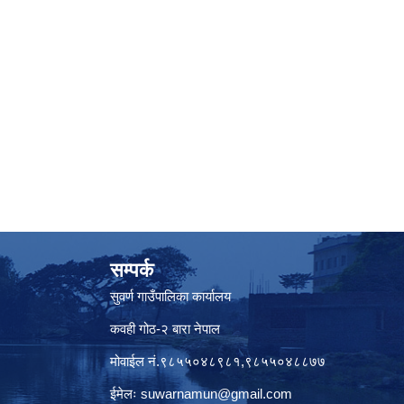
सम्पर्क
सुवर्ण गाउँपालिका कार्यालय
कवही गोठ-२ बारा नेपाल
मोवाईल नं.९८५५०४८९८१,९८५५०४८८७७
ईमेलः
suwarnamun@gmail.com