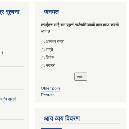
्र सूचना
जनमत
तपाईहरु लाई यस सुवर्ण गाउँपालिाकाको काम काज कस्तो
लाग छ ।
Choices
असाध्यै राम्रो
राम्रो
ा ।
ठिक्क
नराम्रो
Older polls
Results
न्धि दोस्रो
आय व्यय विवरण