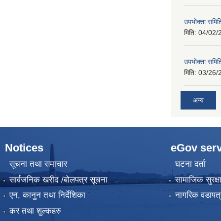
उपभोक्ता समिति
मिति:
04/02/
उपभोक्ता समिति
मिति:
03/26/
अन्य
Notices
eGov serv
सूचना तथा समाचार
घटना दर्ता
सार्वजनिक खरीद /बोलपत्र सूचना
सामाजिक सुरक्ष
एन, कानुन तथा निर्देशिका
नागरिक वडापत्
कर तथा शुल्कहरु