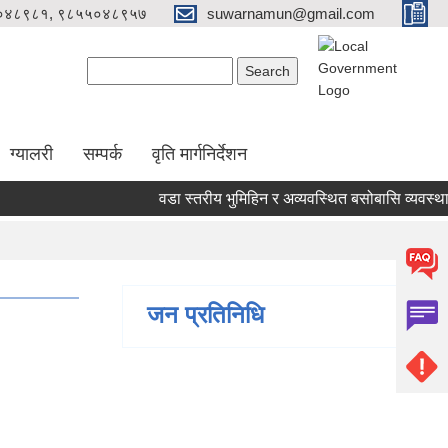
०४८९८१, ९८५५०४८९५७
suwarnamun@gmail.com
Search form
Search
ग्यालरी
सम्पर्क
वृति मार्गनिर्देशन
वडा स्तरीय भुमिहिन र अव्यवस्थित बसोबासि व्यवस्था
जन प्रतिनिधि