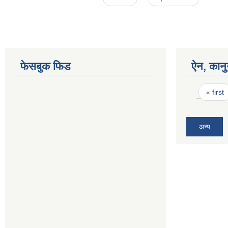
फेसबुक फिड
ऐन, कानु
Pages
« first
अन्य