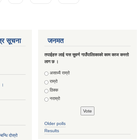
्र सूचना
जनमत
तपाईहरु लाई यस सुवर्ण गाउँपालिाकाको काम काज कस्तो
लाग छ ।
Choices
असाध्यै राम्रो
राम्रो
ा ।
ठिक्क
नराम्रो
Older polls
Results
न्धि दोस्रो