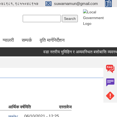
०४८९८१, ९८५५०४८९५७
suwarnamun@gmail.com
Search form
Search
ग्यालरी
सम्पर्क
वृति मार्गनिर्देशन
वडा स्तरीय भुमिहिन र अव्यवस्थित बसोबासि व्यवस्था
आर्थिक वर्ष
मिति
दस्तावेज
७७/७८
06/10/2021 - 12:25