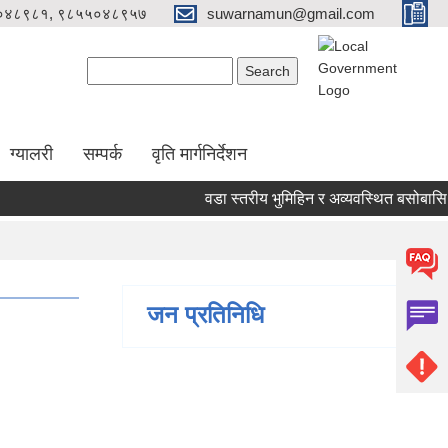
०४८९८१, ९८५५०४८९५७
suwarnamun@gmail.com
Search form
Search
ग्यालरी
सम्पर्क
वृति मार्गनिर्देशन
वडा स्तरीय भुमिहिन र अव्यवस्थित बसोबासि व्
जन प्रतिनिधि