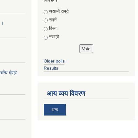
लाग छ ।
Choices
असाध्यै राम्रो
राम्रो
ा ।
ठिक्क
नराम्रो
Older polls
Results
न्धि दोस्रो
आय व्यय विवरण
अन्य