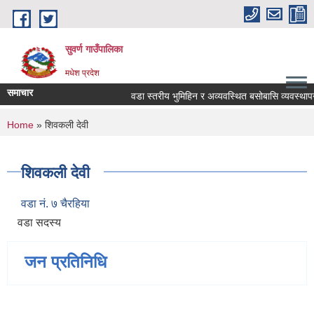
Skip to main content
सुवर्ण गाउँपालिका
मधेश प्रदेश
समाचार
वडा स्तरीय भुमिहिन र अव्यवस्थित बसोबासि व्यवस्थाप
You are here
Home
» शिवकली देवी
शिवकली देवी
वडा नं. ७ चैरहिया
वडा सदस्य
जन प्रतिनिधि