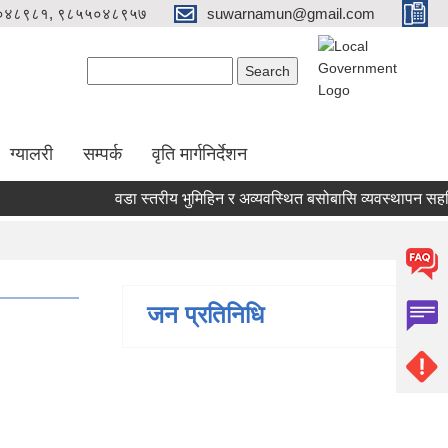
०४८९८१, ९८५५०४८९५७
suwarnamun@gmail.com
Search form
Search
ग्यालरी
सम्पर्क
वृति मार्गनिर्देशन
वडा स्तरीय भुमिहिन र अव्यवस्थित बसोबासि व्यवस्थापन सहजि
जन प्रतिनिधि