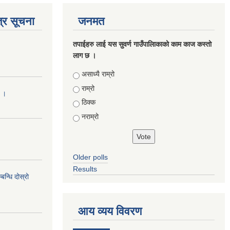
्र सूचना
जनमत
तपाईहरु लाई यस सुवर्ण गाउँपालिाकाको काम काज कस्तो
लाग छ ।
Choices
असाध्यै राम्रो
राम्रो
ा ।
ठिक्क
नराम्रो
Older polls
Results
न्धि दोस्रो
आय व्यय विवरण