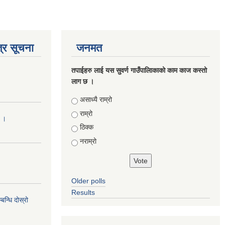
्र सूचना
जनमत
तपाईहरु लाई यस सुवर्ण गाउँपालिाकाको काम काज कस्तो
लाग छ ।
Choices
असाध्यै राम्रो
राम्रो
ा ।
ठिक्क
नराम्रो
Older polls
Results
न्धि दोस्रो