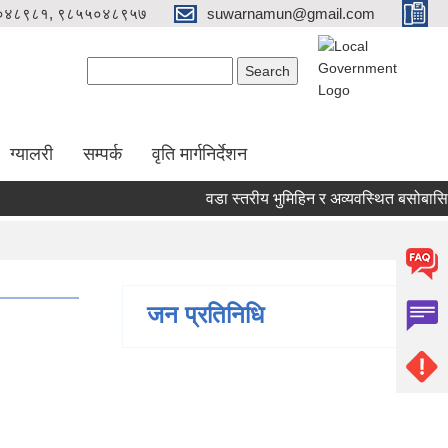
०४८९८१, ९८५५०४८९५७
suwarnamun@gmail.com
Search form
Search
ग्यालरी
सम्पर्क
वृति मार्गनिर्देशन
वडा स्तरीय भुमिहिन र अव्यवस्थित बसोबासि व्
जन प्रतिनिधि